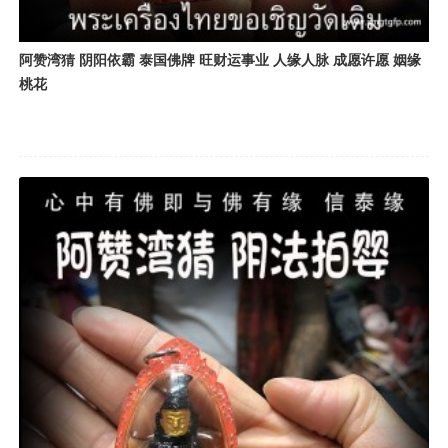
阿赞湾猜 阴阳依霸 泰国佛牌 旺财运事业 人缘人脉 成愿许愿 姻缘
桃花