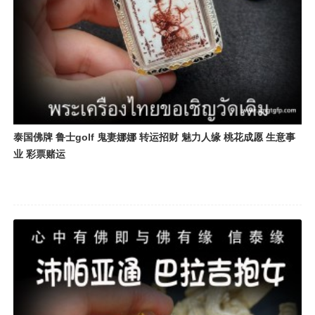
泰国佛牌 鲁士golf 鬼妻娜娜 转运招财 魅力人缘 桃花成愿 生意事
业 彩票赌运