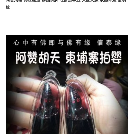
阿赞湾猜 宾灵燕通 泰国佛牌 旺财运事业 人缘人脉 成愿许愿 全功
效