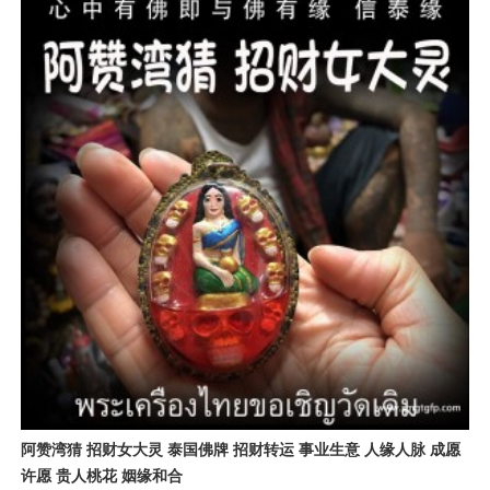
阿赞湾猜 招财女大灵 泰国佛牌 招财转运 事业生意 人缘人脉 成愿
许愿 贵人桃花 姻缘和合