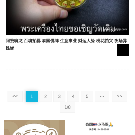
阿赞魄龙 百魂拍婴 泰国佛牌 生意事业 财运人缘 桃花挡灾 夜场异
性缘
<<
1
2
3
4
5
···
>>
1/8