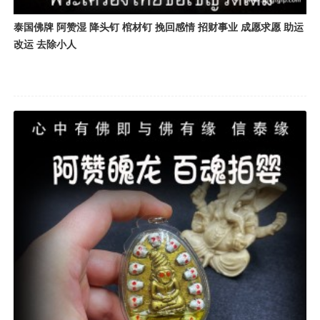
泰国佛牌 阿赞湿 降头钉 棺材钉 挽回感情 招财事业 成愿求愿 助运
改运 去除小人