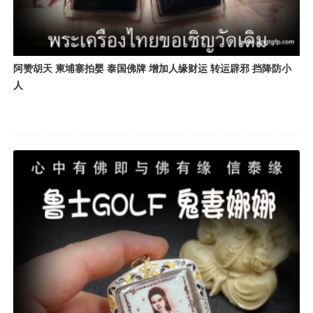
阿赞胡天 柬埔寨拍婴 泰国佛牌 增加人缘财运 转运辟邪 挡降防小
人