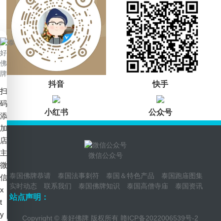
抖音
快手
扫
码
小红书
公众号
添
加
店
主
微信公众号
微
泰国佛牌恭请
泰国法事刺符
泰国＆特色产品
泰国跑庙图集
信
实时动态
联系我们
泰国佛牌知识
泰国高僧寺庙
泰国资讯
x
站点声明：
t
y
Copyright © 泰好佛牌 版权所有
赣ICP备2022006539号-2