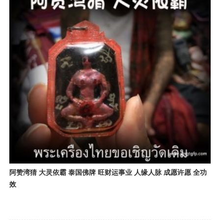
阿赞湾猜 大灵依霸 泰国佛牌 旺财运事业 人缘人脉 成愿许愿 全功
效