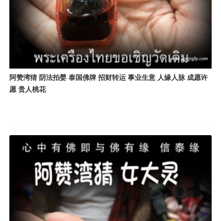
阿赞湾猜 阴法拍婴 泰国佛牌 招财转运 事业生意 人缘人脉 成愿许
愿 贵人桃花