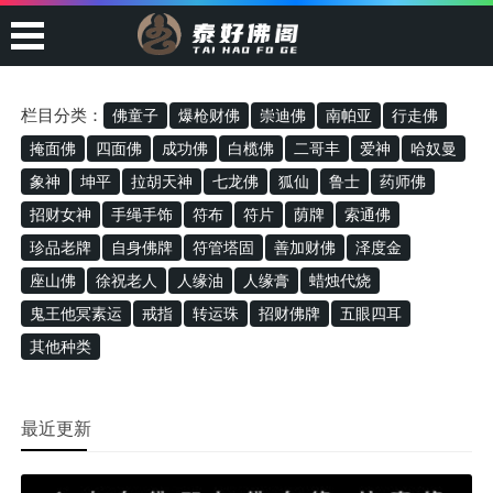
栏目分类：
佛童子
爆枪财佛
崇迪佛
南帕亚
行走佛
掩面佛
四面佛
成功佛
白榄佛
二哥丰
爱神
哈奴曼
象神
坤平
拉胡天神
七龙佛
狐仙
鲁士
药师佛
招财女神
手绳手饰
符布
符片
荫牌
索通佛
珍品老牌
自身佛牌
符管塔固
善加财佛
泽度金
座山佛
徐祝老人
人缘油
人缘膏
蜡烛代烧
鬼王他冥素运
戒指
转运珠
招财佛牌
五眼四耳
其他种类
最近更新