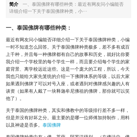
简介
一、泰国佛牌有哪些种类：最近有网友问小编能否
详细介绍一下关于泰国佛牌种类，小···
一、泰国佛牌有哪些种类：
最近有网友问小编能否详细介绍一下关于泰国佛牌种类，小编
一时不知道怎么回答。关于泰国佛牌种类极多，差不多有成百
上千种，并且每一种佛牌都有自己的故事和历史，就好比你要
我介绍一个学校里的每个学生一样，而且要介绍每个学生的家
庭背景、离学校远近这些。这是一个庞大的工程，所以，今天
我也只能给大家先笼统的介绍一下佛牌体系的等级，以后大家
如果遇到佛牌了可以对号入座，或者遇到对佛牌感兴趣的人有
谈资（如果有人戴了一块释迦牟尼佛祖的佛牌，那你就可以笑
他了）。
关于泰国的佛牌种类，其实和佛教中的等级排行差不多一样，
但是并没有好坏之分。最主要的是哪一位师傅加持制作，用料
以及神迹是否多。
泰国佛牌
泰国佛牌种类中有：佛、菩萨、阿罗汉级别。（在佛法中，佛