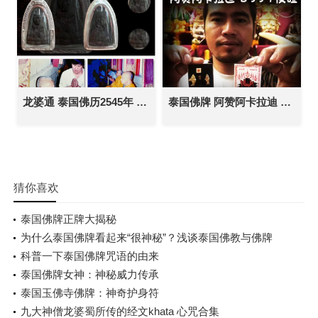
​龙婆通 泰国佛历2545年 龙普托自身牌
泰国佛牌 阿赞阿卡拉迪 皮碰 成愿招财 人缘桃花 赌博生意 事业办事
猜你喜欢
泰国佛牌正牌大揭秘
为什么泰国佛牌看起来“很神秘”？浅谈泰国佛教与佛牌
科普一下泰国佛牌咒语的由来
泰国佛牌女神：神秘威力传承
泰国玉佛寺佛牌：神奇护身符
九大神僧龙婆蜀所传的经文khata 心咒合集