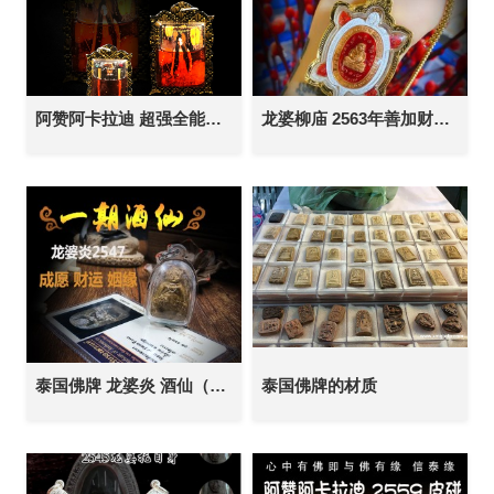
阿赞阿卡拉迪 超强全能红油59女灵 泰国佛牌 感情人缘 桃花夜场贵人缘 财运生意 事业求愿
龙婆柳庙 2563年善加财财富龟 泰国佛牌 招财求愿 人缘生意 智慧福运
泰国佛牌 龙婆炎 酒仙（帕习撒冷） 南平妈妈符布 成愿招财 姻缘感情 求子纳福 事业生意 转运旺运
泰国佛牌的材质