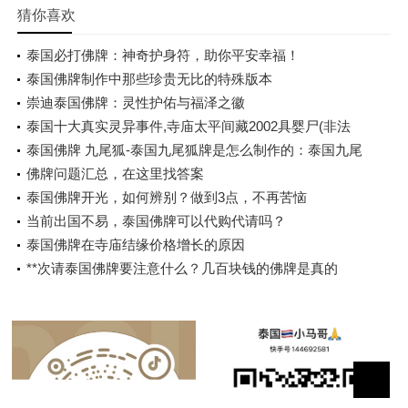
猜你喜欢
泰国必打佛牌：神奇护身符，助你平安幸福！
泰国佛牌制作中那些珍贵无比的特殊版本
崇迪泰国佛牌：灵性护佑与福泽之徽
泰国十大真实灵异事件,寺庙太平间藏2002具婴尸(非法
堕胎)
泰国佛牌 九尾狐-泰国九尾狐牌是怎么制作的：泰国九尾
狐佛牌：神秘护佑与灵性力量
佛牌问题汇总，在这里找答案
泰国佛牌开光，如何辨别？做到3点，不再苦恼
当前出国不易，泰国佛牌可以代购代请吗？
泰国佛牌在寺庙结缘价格增长的原因
**次请泰国佛牌要注意什么？几百块钱的佛牌是真的
吗？佛牌有用吗