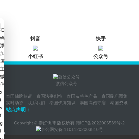
扫
码
抖音
快手
添
加
小红书
公众号
店
主
微
微信公众号
信
x
泰国佛牌恭请
泰国法事刺符
泰国＆特色产品
泰国跑庙图集
t
实时动态
联系我们
泰国佛牌知识
泰国高僧寺庙
泰国资讯
y
站点声明：
f
g
Copyright © 泰好佛牌 版权所有
赣ICP备2022006539号-2
京公网安备 11011202003810号
f
p