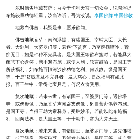
尔时佛告地藏菩萨：吾今于忉利天宫一切众会，说阎浮提
布施较量功德轻重，汝当谛听，吾为汝说。
泰国佛牌 中国佛教
地藏白佛言：我疑是事，愿乐欲闻。
佛告地藏菩萨：南阎浮提，有诸国王、宰辅大臣、大长
者、大刹利、大婆罗门等，若遇*下贫穷，乃至癃残喑哑，聋
痴无目，如是种种不完具者。是大国王等欲布施时，若能具大
慈悲下心含笑，亲手遍布施，或使人施，软言慰喻，是国王等
所获福利，如布施百恒河沙佛功德之利。何以故。缘是国王
等，于是*贫贱辈及不完具者，发大慈心，是故福利有如此
报。百千生中，常得七宝具足，何况衣食受用。
复次地藏：若未来世，有诸国王，至婆罗门等，遇佛塔
寺，或佛形像，乃至菩萨声闻辟支佛像，躬自营办供养布施。
是国王等，当得三劫为帝释身，受胜妙乐。若能以此布施福
利，回向法界，是大国王等，于十劫中，常为大梵天王。
复次地藏：若未来世，有诸国王，至婆罗门等，遇先佛塔
庙，或至经像，毁坏破落，乃能发心修补。是国王等，或自营