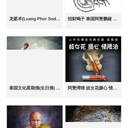
龙婆术(Luang Phor Sod Wat Paknam) 白榄佛牌督造名师
招财蝎子 泰国阿赞鹏碰 8月10日广州见面会 纹身刺符 银针刺符 经文刺符 刺青 传统纹身 定制各类事项
泰国文化星期佛(生日佛) 代表的颜色 不同的寓意
阿赞湾猜 妓女花摄心 情降油 泰国佛牌 桃花异性缘同性缘 人缘 人脉人际关系 财运事业 锁心魅力