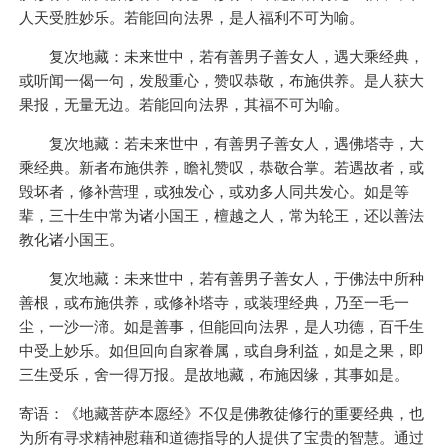
人天受胜妙乐。若能回向法界，是人福利不可为喻。
复次地藏：未来世中，若有善男子善女人，遇大乘经典，
或听闻一偈一句，发殷重心，赞叹恭敬，布施供养。是人获大
果报，无量无边。若能回向法界，其福不可为喻。
复次地藏：若未来世中，有善男子善女人，遇佛塔寺，大
乘经典。新者布施供养，瞻礼赞叹，恭敬合掌。若遇故者，或
毁坏者，修补营理，或独发心，或劝多人同共发心。如是等
辈，三十生中常为诸小国王，檀越之人，常为轮王，还以善法
教化诸小国王。
复次地藏：未来世中，若有善男子善女人，于佛法中所种
善根，或布施供养，或修补塔寺，或装理经典，乃至一毛一
尘，一沙一渧。如是善事，但能回向法界，是人功德，百千生
中受上妙乐。如但回向自家眷属，或自身利益，如是之果，即
三生受乐，舍一得万报。是故地藏，布施因缘，其事如是。
寄语：《地藏菩萨本愿经》不仅是佛教徒修行的重要经典，也
为所有寻求精神慰藉和道德指导的人提供了宝贵的智慧。通过