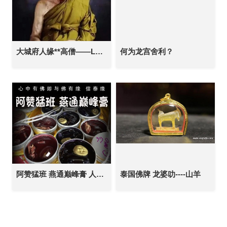
大城府人缘**高僧——LP Tim龙婆添（肥添）
何为龙宫舍利？
阿赞猛班 燕通巅峰膏 人缘膏 泰国佛牌 招桃花 人缘异性缘贵人缘 感情和合 财运生意
泰国佛牌 龙婆叻----山羊