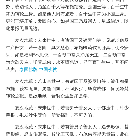
办，或劝他人，乃至百千人等布施结缘。是国王等，百千生中
常为转轮王身。如是他人同布施者，百千生中常为小国王身。
更能于塔庙前，发回向心。如是国王乃及诸人，尽成佛道，以
此果报无量无边。
复次地藏：未来世中，有诸国王及婆罗门等，见诸老病及
生产妇女，若一念间，具大慈心，布施医药饮食卧具，使令安
乐。如是福利*不思议，一百劫中常为净居天主，二百劫中常
为六欲天主，毕竟成佛，永不堕恶道，乃至百千生中，耳不闻
苦声。
泰国佛牌 中国佛教
复次地藏：若未来世中，有诸国王及婆罗门等，能作如是
布施，获福无量。更能回向，不问多少，毕竟成佛，何况释梵
转轮之报。是故地藏，普劝众生当如是学。
复次地藏：未来世中，若善男子善女人，于佛法中，种少
善根，毛发沙尘等许，所受福利，不可为喻。
复次地藏：未来世中，若有善男子善女人，遇佛形像、菩
萨形像、辟支佛形像、转轮王形像，布施供养得无量福，常在