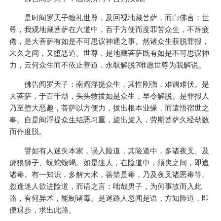
是时阎罗天子瞻礼世尊，及回视地藏菩萨，而白佛言：世
尊，我观地藏菩萨在六道中，百千方便而度罪苦众生，不辞疲
倦，是大菩萨有如是不可思议神通之事。然诸众生获脱罪报，
未久之间，又堕恶道。世尊，是地藏菩萨既有如是不可思议神
力，云何众生而不依止善道，永取解脱?唯愿世尊为我解说。
佛告阎罗天子：南阎浮提众生，其性刚强，难调难伏。是
大菩萨，于百千劫，头头救拔如是众生，早令解脱。是罪报人
乃至堕大恶趣，菩萨以方便力，拔出根本业缘，而遣悟宿世之
事。自是阎浮提众生结恶习重，旋出旋入，劳斯菩萨久经劫数
而作度脱。
譬如有人迷失本家，误入险道，其险道中，多诸夜叉、及
虎狼狮子、蚖蛇蝮蝎。如是迷人，在险道中，须臾之间，即遭
诸毒。有一知识，多解大术，善禁是毒，乃及夜叉诸恶毒等。
忽逢迷人欲进险道，而语之言：咄哉男子，为何事故而入此
路，有何异术，能制诸毒。是迷路人忽闻是语，方知险道，即
便退步，求出此路。