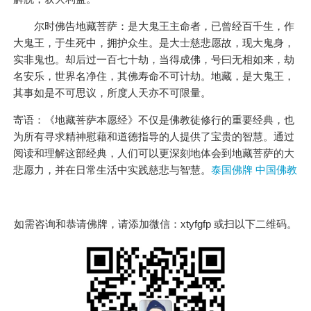
尔时佛告地藏菩萨：是大鬼王主命者，已曾经百千生，作
大鬼王，于生死中，拥护众生。是大士慈悲愿故，现大鬼身，
实非鬼也。却后过一百七十劫，当得成佛，号曰无相如来，劫
名安乐，世界名净住，其佛寿命不可计劫。地藏，是大鬼王，
其事如是不可思议，所度人天亦不可限量。
寄语：《地藏菩萨本愿经》不仅是佛教徒修行的重要经典，也
为所有寻求精神慰藉和道德指导的人提供了宝贵的智慧。通过
阅读和理解这部经典，人们可以更深刻地体会到地藏菩萨的大
悲愿力，并在日常生活中实践慈悲与智慧。
泰国佛牌 中国佛教
如需咨询和恭请佛牌，请添加微信：xtyfgfp 或扫以下二维码。