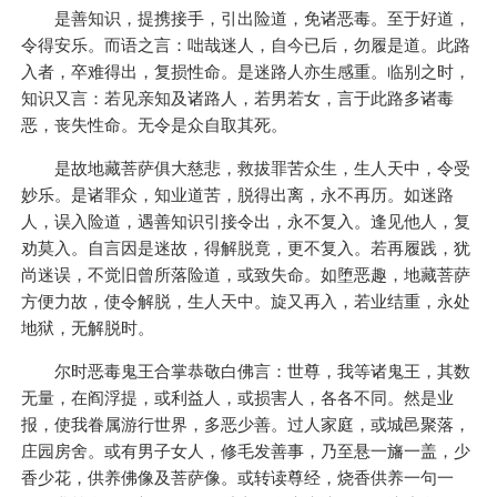
是善知识，提携接手，引出险道，免诸恶毒。至于好道，
令得安乐。而语之言：咄哉迷人，自今已后，勿履是道。此路
入者，卒难得出，复损性命。是迷路人亦生感重。临别之时，
知识又言：若见亲知及诸路人，若男若女，言于此路多诸毒
恶，丧失性命。无令是众自取其死。
是故地藏菩萨俱大慈悲，救拔罪苦众生，生人天中，令受
妙乐。是诸罪众，知业道苦，脱得出离，永不再历。如迷路
人，误入险道，遇善知识引接令出，永不复入。逢见他人，复
劝莫入。自言因是迷故，得解脱竟，更不复入。若再履践，犹
尚迷误，不觉旧曾所落险道，或致失命。如堕恶趣，地藏菩萨
方便力故，使令解脱，生人天中。旋又再入，若业结重，永处
地狱，无解脱时。
尔时恶毒鬼王合掌恭敬白佛言：世尊，我等诸鬼王，其数
无量，在阎浮提，或利益人，或损害人，各各不同。然是业
报，使我眷属游行世界，多恶少善。过人家庭，或城邑聚落，
庄园房舍。或有男子女人，修毛发善事，乃至悬一旛一盖，少
香少花，供养佛像及菩萨像。或转读尊经，烧香供养一句一