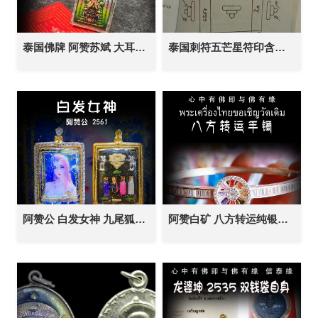
泰国佛牌 阿赞苏斌 大耳崇迪 招财转运 生意事业 家庭健康 挡灾避险 防小人 权威自信
泰国刺符五芒星符印含义解析
阿赞公 白发女神 九尾狐仙 泰国佛牌 夜场魅力 人缘桃花 财运事业 生意财富
阿赞白矿 八方转运纯银手镯 泰国佛牌 八方好运 转运增福 事业名望 爱情姻缘 投资金融