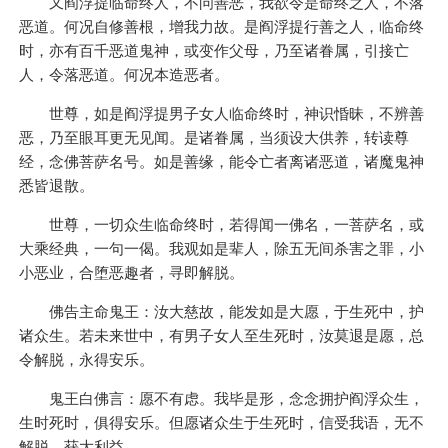
又阎浮提临命终人，不问善恶，我欲令是命终之人，不落
恶道。何况自修善根，增我力故。是阎浮提行善之人，临命终
时，亦有百千恶道鬼神，或变作父母，乃至诸眷属，引接亡
人，令落恶道。何况本造恶者。
世尊，如是阎浮提男子女人临命终时，神识惛昧，不辨善
恶，乃至眼耳更无见闻。是诸眷属，当须设大供养，转读尊
经，念佛菩萨名号。如是善缘，能令亡者离诸恶道，诸魔鬼神
悉皆退散。
世尊，一切众生临命终时，若得闻一佛名，一菩萨名，或
大乘经典，一句一偈。我观如是辈人，除五无间杀害之罪，小
小恶业，合堕恶趣者，寻即解脱。
佛告主命鬼王：汝大慈故，能发如是大愿，于生死中，护
诸众生。若未来世中，有男子女人至生死时，汝莫退是愿，总
令解脱，永得安乐。
鬼王白佛言：愿不有虑。我毕是形，念念拥护阎浮众生，
生时死时，俱得安乐。但愿诸众生于生死时，信受我语，无不
解脱，获大利益。