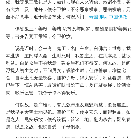
偈。我等鬼王敬礼是人，如过去现在未来诸佛。敕诸小鬼，各
有大力，及土地分，便令卫护，不令恶事横事、恶病横病，乃
至不如意事，近于此舍等处，何况入门。
泰国佛牌 中国佛教
佛赞鬼王：善哉，善哉!汝等及与阎罗，能如是拥护善男女
等，吾亦告梵王帝释，令卫护汝。
说是语时，会中有一鬼王，名曰主命。白佛言：世尊，我
本业缘，主阎浮人命，生时死时，我皆主之。在我本愿，甚欲
利益。自是众生不会我意，致令生死俱不得安。何以故。是阎
浮提人初生之时，不问男女，或欲生时，但作善事，增益宅
舍，自令土地无量欢喜，拥护子母，得大安乐，利益眷属。或
已生下，慎勿杀害，取诸鲜味供给产母，及广聚眷属，饮酒食
肉，歌乐弦管，能令子母不得安乐。
何以故。是产难时，有无数恶鬼及魍魉精魅，欲食腥血。
是我早令舍宅土地灵祇。荷护子母，使令安乐，而得利益。如
是之人，见安乐故，便合设福，答诸土地。翻为杀害，聚集眷
属。以是之故，犯殃自受，子母俱损。