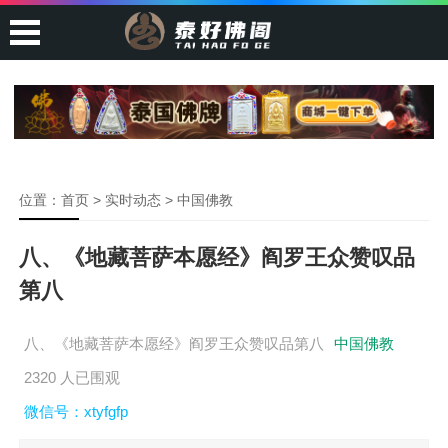
位置：
首页
>
实时动态
>
中国佛教
八、《地藏菩萨本愿经》阎罗王众赞叹品
第八
八、《地藏菩萨本愿经》阎罗王众赞叹品第八
中国佛教
2320 人已围观
微信号：xtyfgfp