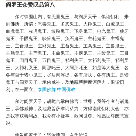
阎罗王众赞叹品第八
尔时铁围山内，有无量鬼王，与阎罗天子，俱诣忉利，来
到佛所。所谓：恶毒鬼王、多恶鬼王、大诤鬼王、白虎鬼王、
血虎鬼王、赤虎鬼王、散殃鬼王、飞身鬼王、电光鬼王、狼牙
鬼王、千眼鬼王、啖兽鬼王、负石鬼王、主耗鬼王、主祸鬼
王、主食鬼王、主财鬼王、主畜鬼王、主禽鬼王、主兽鬼王、
主魅鬼王、主产鬼王、主命鬼王、主疾鬼王、主险鬼王、三目
鬼王、四目鬼王、五目鬼王、祁利失王、大祁利失王、祁利叉
王、大祁利叉王、阿那吒王、大阿那吒王、如是等大鬼王，各
各与百千诸小鬼王，尽居阎浮提，各有所执，各有所主。是诸
鬼王与阎罗天子，承佛威神，及地藏菩萨摩诃萨力，俱诣忉
利，在一面立。
泰国佛牌 中国佛教
尔时阎罗天子，胡跪合掌白佛言：世尊，我等今者与诸鬼
王，承佛威神，及地藏菩萨摩诃萨力，方得诣此忉利大会，亦
是我等获善利故。我今有小疑事，敢问世尊。唯愿世尊慈悲宣
说。
佛告阎罗天子：恣汝所问，吾为汝说。