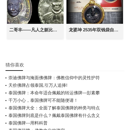
二哥丰——凡人之躯比肩神明
龙婆坤 2535年双钱袋自身佛牌 泰国佛牌 招财避险 守财事业高升 转运
猜你喜欢
崇迪佛牌与掩面佛佛牌：佛教信仰中的灵性护符
天价佛牌占领泰国,引万人追捧!
泰国佛牌：本命年适合佩戴的转运佛牌—彭素攀
千万小心，泰国佛牌可不能随便请！
泰国佛牌大全：全面了解泰国佛牌的种类与特点
泰国佛牌到底是什么？佩戴泰国佛牌有什么含义
泰国佛牌---用料科普