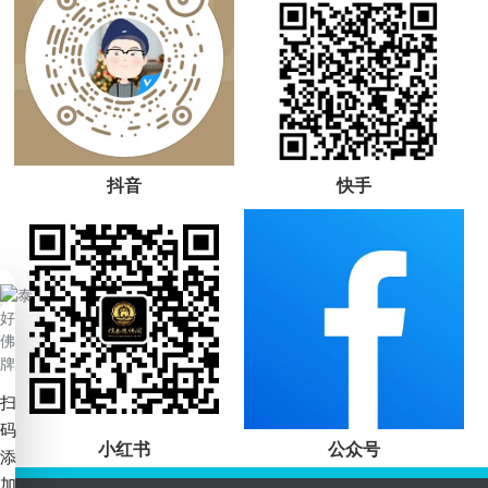
抖音
快手
扫
码
小红书
公众号
添
加