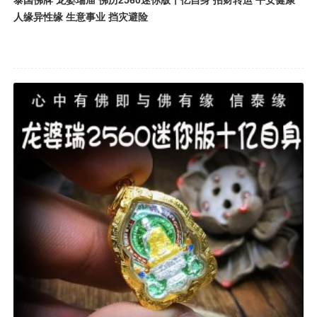
泰国佛牌 龙婆瑞庙 佛历2560迷你版十亿自身 招财转运 平安健康
人缘异性缘 生意事业 挡灾避险