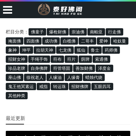
栏目分类：
佛童子
爆枪财佛
崇迪佛
南帕亚
行走佛
掩面佛
四面佛
成功佛
白榄佛
二哥丰
爱神
哈奴曼
象神
坤平
拉胡天神
七龙佛
狐仙
鲁士
药师佛
招财女神
手绳手饰
符布
符片
荫牌
索通佛
珍品老牌
自身佛牌
符管塔固
善加财佛
泽度金
座山佛
徐祝老人
人缘油
人缘膏
蜡烛代烧
鬼王他冥素运
戒指
转运珠
招财佛牌
五眼四耳
其他种类
最近更新