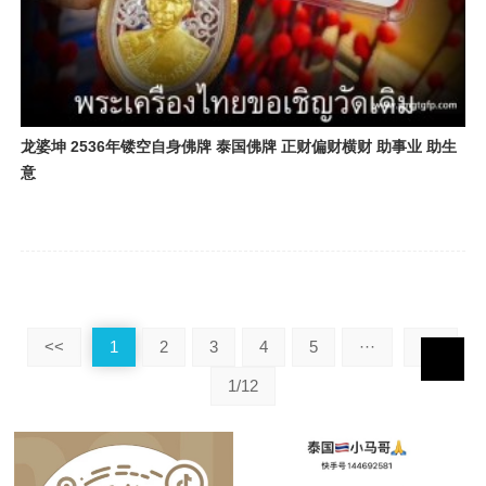
龙婆坤 2536年镂空自身佛牌 泰国佛牌 正财偏财横财 助事业 助生
意
<<
1
2
3
4
5
···
>>
1/12