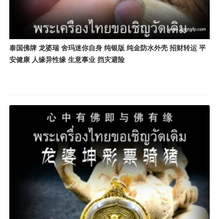
泰国佛牌 龙婆瑞 舍玛迷你自身 纯银版 纯金防水外壳 招财转运 平
安健康 人缘异性缘 生意事业 挡灾避险