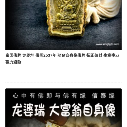
泰国佛牌 龙婆坤 佛历2537年 骑猪自身像佛牌 招正偏财 生意事业
强力避险