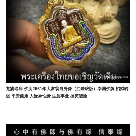
龙婆瑞庙 佛历2561年大富翁自身像（红珐琅版）泰国佛牌 招财转
运 平安健康 人缘异性缘 生意事业 挡灾避险