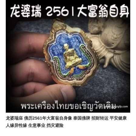
龙婆瑞庙 佛历2561年大富翁自身像 泰国佛牌 招财转运 平安健康
人缘异性缘 生意事业 挡灾避险