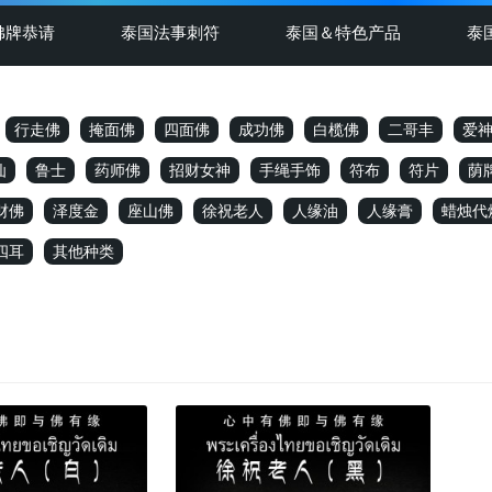
佛牌恭请
泰国法事刺符
泰国＆特色产品
泰
行走佛
掩面佛
四面佛
成功佛
白榄佛
二哥丰
爱
仙
鲁士
药师佛
招财女神
手绳手饰
符布
符片
荫
财佛
泽度金
座山佛
徐祝老人
人缘油
人缘膏
蜡烛代
四耳
其他种类