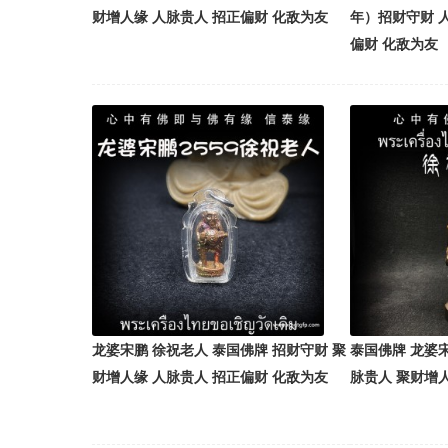
财增人缘 人脉贵人 招正偏财 化敌为友
年）招财守财 
偏财 化敌为友
龙婆宋鹏 徐祝老人 泰国佛牌 招财守财 聚
泰国佛牌 龙婆宋
财增人缘 人脉贵人 招正偏财 化敌为友
脉贵人 聚财增