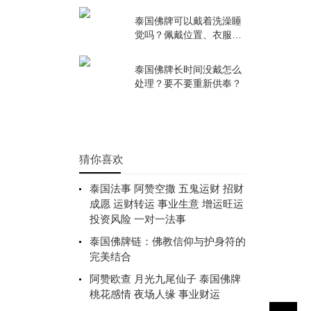
等于真牌？
泰国佛牌可以戴着洗澡睡
觉吗？佩戴位置、衣服内
外怎么放？
泰国佛牌长时间没戴怎么
处理？要不要重新供奉？
猜你喜欢
泰国法事 阿赞空撒 五鬼运财 招财
成愿 运财转运 事业生意 增运旺运
投资风险 一对一法事
泰国佛牌链：佛教信仰与护身符的
完美结合
阿赞欧查 月光九尾仙子 泰国佛牌
桃花感情 夜场人缘 事业财运