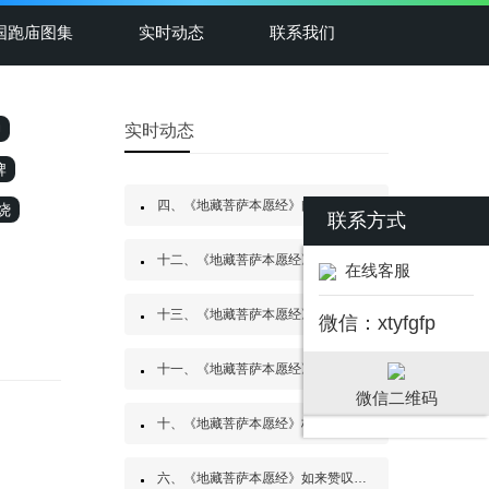
国跑庙图集
实时动态
联系我们
神
实时动态
牌
四、《地藏菩萨本愿经》阎浮众生业感品第四
烧
联系方式
十二、《地藏菩萨本愿经》见闻利益品第十二
在线客服
十三、《地藏菩萨本愿经》嘱累人天品第十三
微信：xtyfgfp
十一、《地藏菩萨本愿经》地神护法品第十一
微信二维码
十、《地藏菩萨本愿经》校量布施功德缘品第十
六、《地藏菩萨本愿经》如来赞叹品第六