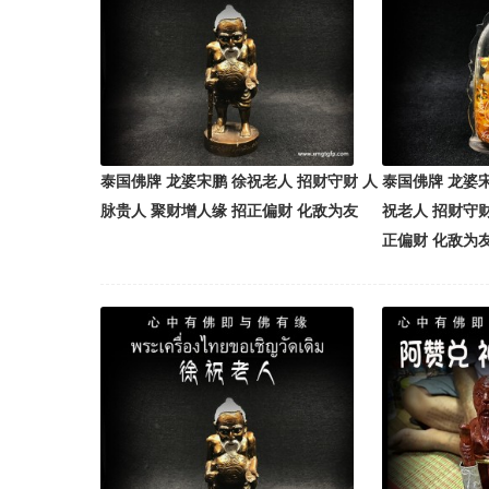
泰国佛牌 龙婆宋鹏 徐祝老人 招财守财 人
泰国佛牌 龙婆
脉贵人 聚财增人缘 招正偏财 化敌为友
祝老人 招财守财
正偏财 化敌为