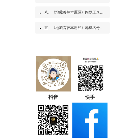
八、《地藏菩萨本愿经》阎罗王众赞叹品第八
五、《地藏菩萨本愿经》地狱名号品第五
抖音
快手