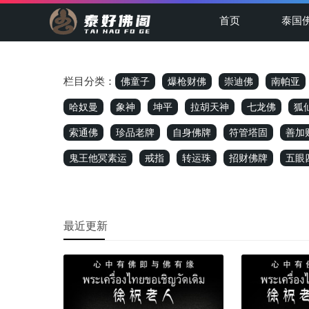
首页
泰国
栏目分类：
佛童子
爆枪财佛
崇迪佛
南帕亚
哈奴曼
象神
坤平
拉胡天神
七龙佛
狐
索通佛
珍品老牌
自身佛牌
符管塔固
善加
鬼王他冥素运
戒指
转运珠
招财佛牌
五眼
最近更新