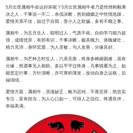
5月出世属相牛命运好坏呢？5月出世属相牛者乃是性情刚毅果
决之人，干事说一不二，杀伐决断，然则婚姻之中性情急躁，
爱情关系不佳，如过于自我，受小人之欺骗，多有不顺之事。
属相牛，为五月生人，聪明过人，气质不俗。自幼学习能力超
强，成绩优异，有胆有识，干事决断，极具魄力。体魄健壮，
精力充沛，身怀宏愿，为人灵敏，与人友善，分缘良好。
属相牛，为芒种之时生人，六亲无靠，终身多崎岖困难，虽有
分缘，然遇事无人相助。多以平平过终身，凡事慎重为之。如
能坚定行事，方针清晰，亦可厚积薄发，改动自身之运格，后
福绵绵。
爱情方面，属相牛，浪漫缺乏，略为迟钝，不善言辞，然忠实
专注，富有担当，为人心口如一，可得人之信任。终遇良伴，
幸福美满。