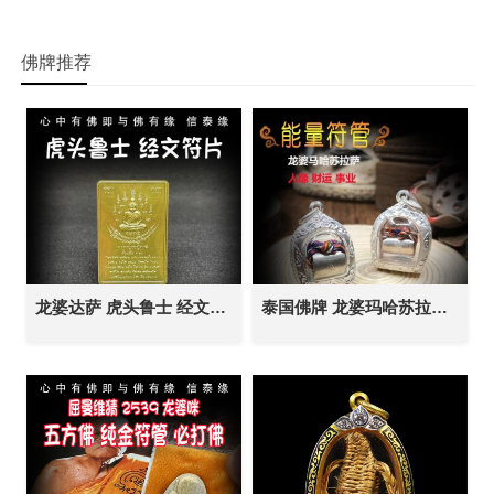
佛牌推荐
龙婆达萨 虎头鲁士 经文符片 泰国佛牌 贵人异性缘 控灵增运 事业生意 人缘人脉 成愿许愿 全功效
泰国佛牌 龙婆玛哈苏拉萨 能量符管 不缺钱符管 塔固 泰国佛牌 永不缺钱 人缘人脉 财运事业 避险挡灾