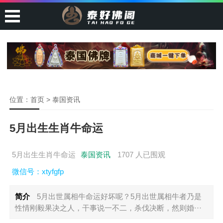
位置：
首页
>
泰国资讯
5月出生生肖牛命运
5月出生生肖牛命运
泰国资讯
1707 人已围观
微信号：xtyfgfp
简介
5月出世属相牛命运好坏呢？5月出世属相牛者乃是
性情刚毅果决之人，干事说一不二，杀伐决断，然则婚···