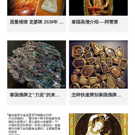
屈曼维猜 龙婆咪 2539年 纯金符管五方佛心咒 必打佛 掩面佛 泰国佛牌 30年老牌 避是非小人 口才人缘 转运招财
泰国高僧介绍----阿赞莱
泰国佛牌之“力泥”的来历是什么？
怎样快速辨别泰国佛牌真假？