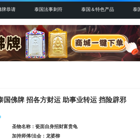
佛牌恭请
泰国法事刺符
泰国＆特色产品
泰
 泰国佛牌 招各方财运 助事业转运 挡险辟邪
p
圣物名称：瓷面自身招财富贵龟
加持师傅/法会：龙婆柳