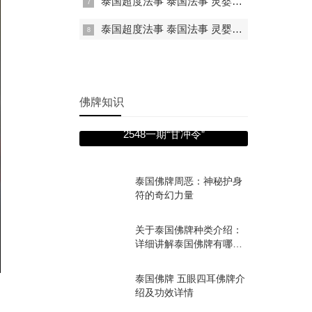
泰国超度法事 泰国法事 灵婴超度 一对一法事
泰国超度法事 泰国法事 灵婴超度 一对一法事 堕胎婴灵的超度方式有哪些
佛牌知识
圣物推荐——龙婆易
2548一期“甘冲令”
泰国佛牌周恶：神秘护身
符的奇幻力量
关于泰国佛牌种类介绍：
详细讲解泰国佛牌有哪些
种类！
泰国佛牌 五眼四耳佛牌介
绍及功效详情