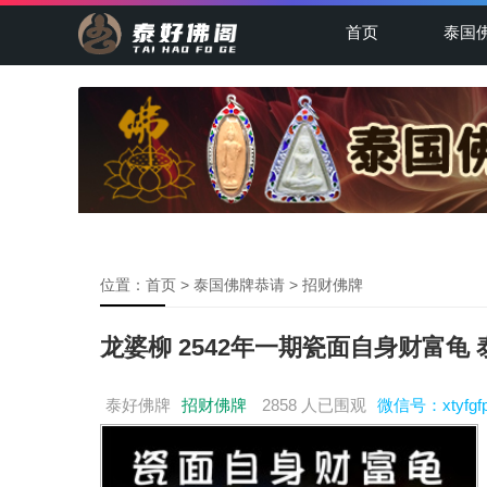
首页
泰国
位置：
首页
>
泰国佛牌恭请
>
招财佛牌
龙婆柳 2542年一期瓷面自身财富龟
泰好佛牌
招财佛牌
2858 人已围观
微信号：xtyfgf