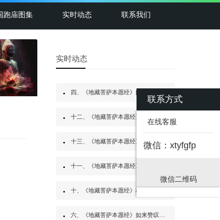
国跑庙图集
实时动态
联系我们
实时动态
四、《地藏菩萨本愿经》阎浮众生业感品第四
联系方式
十二、《地藏菩萨本愿经》见闻利益品第十二
在线客服
十三、《地藏菩萨本愿经》嘱累人天品第十三
微信：xtyfgfp
十一、《地藏菩萨本愿经》地神护法品第十一
微信二维码
十、《地藏菩萨本愿经》校量布施功德缘品第十
六、《地藏菩萨本愿经》如来赞叹品第六