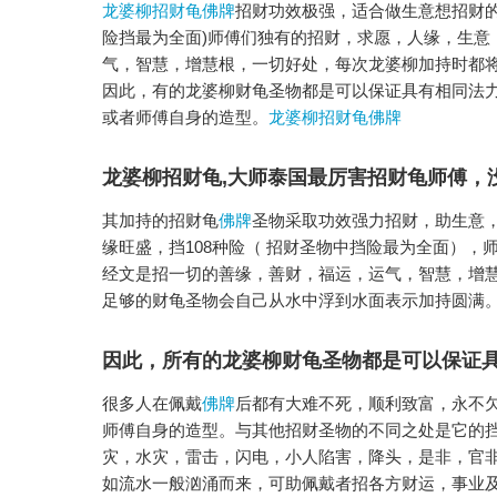
龙婆柳招财龟佛牌
招财功效极强，适合做生意想招财的朋
险挡最为全面)师傅们独有的招财，求愿，人缘，生意
气，智慧，增慧根，一切好处，每次龙婆柳加持时都
因此，有的龙婆柳财龟圣物都是可以保证具有相同法
或者师傅自身的造型。
龙婆柳招财龟佛牌
龙婆柳招财龟,大师泰国最厉害招财龟师傅，
其加持的招财龟
佛牌
圣物采取功效强力招财，助生意
缘旺盛，挡108种险（ 招财圣物中挡险最为全面）
经文是招一切的善缘，善财，福运，运气，智慧，增
足够的财龟圣物会自己从水中浮到水面表示加持圆满
因此，所有的龙婆柳财龟圣物都是可以保证
很多人在佩戴
佛牌
后都有大难不死，顺利致富，永不
师傅自身的造型。与其他招财圣物的不同之处是它的挡
灾，水灾，雷击，闪电，小人陷害，降头，是非，官
如流水一般汹涌而来，可助佩戴者招各方财运，事业及