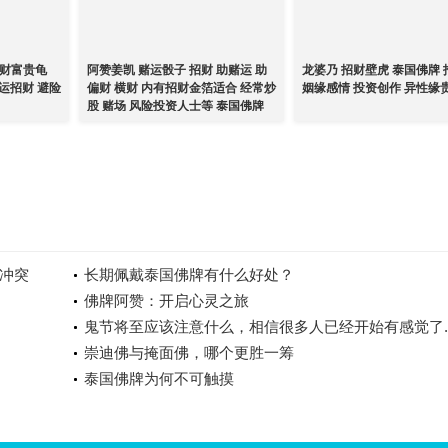
招财富贵龟
阿赞姜凯 赌运骰子 招财 助赌运 助
龙婆乃 招财壁虎 泰国佛牌
运招财 避险
偏财 横财 内有招财金箔适合 经常炒
姻缘感情 投资创作 异性缘
股 赌场 风险投资人士等 泰国佛牌
冲突
长期佩戴泰国佛牌有什么好处？
佛牌阿赞：开启心灵之旅
鬼节将至应该注意什么，相信很多人已经开始有感觉了.
崇迪佛与掩面佛，哪个更胜一筹
泰国佛牌为何不可触摸