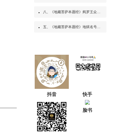
八、《地藏菩萨本愿经》阎罗王众赞叹品第八
五、《地藏菩萨本愿经》地狱名号品第五
抖音
快手
脸书