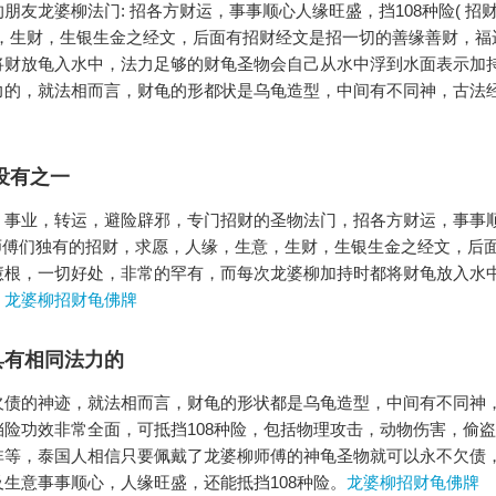
友龙婆柳法门: 招各方财运，事事顺心人缘旺盛，挡108种险( 招
，生财，生银生金之经文，后面有招财经文是招一切的善缘善财，福
将财放龟入水中，法力足够的财龟圣物会自己从水中浮到水面表示加
力的，就法相而言，财龟的形都状是乌龟造型，中间有不同神，古法
没有之一
，事业，转运，避险辟邪，专门招财的圣物法门，招各方财运，事事
，师傅们独有的招财，求愿，人缘，生意，生财，生银生金之经文，后
慧根，一切好处，非常的罕有，而每次龙婆柳加持时都将财龟放入水
。
龙婆柳招财龟佛牌
具有相同法力的
欠债的神迹，就法相而言，财龟的形状都是乌龟造型，中间有不同神
险功效非常全面，可抵挡108种险，包括物理攻击，动物伤害，偷
非等，泰国人相信只要佩戴了龙婆柳师傅的神龟圣物就可以永不欠债
生意事事顺心，人缘旺盛，还能抵挡108种险。
龙婆柳招财龟佛牌