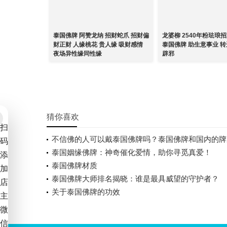
泰国佛牌 阿赞龙纳 招财蛇爪 招财偏
龙婆柳 2540年粉珐琅
财正财 人缘桃花 贵人缘 吸财感情
泰国佛牌 助生意事业 转
夜场异性缘同性缘
辟邪
猜你喜欢
扫
不信佛的人可以戴泰国佛牌吗？泰国佛牌和国内的牌
码
吗？佛牌怎么请走？
泰国姻缘佛牌：神奇催化爱情，助你寻觅真爱！
添
泰国佛牌材质
加
泰国佛牌大师排名揭晓：谁是最具威望的守护者？
店
关于泰国佛牌的功效
主
微
信