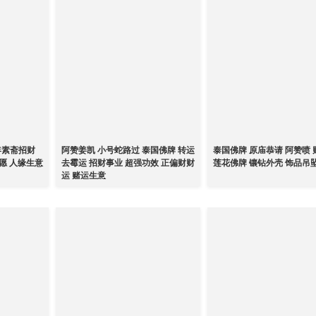
7年素斋招财
阿赞姜凯 小号蛇路过 泰国佛牌 转运
泰国佛牌 原庙恭请 阿赞喷
愿 人缘生意
去霉运 招财事业 超强功效 正偏财财
莲花佛牌 镶钻外壳 饰品吊
运 赌运生意