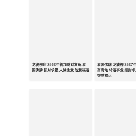
龙婆柳庙 2563年善加财财富龟 泰
泰国佛牌 龙婆柳 253
国佛牌 招财求愿 人缘生意 智慧福运
富贵龟 转运事业 招财求
智慧福运