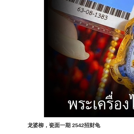
龙婆柳，瓷面一期 2542招财龟