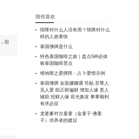
猜你喜欢
情降对什么人没有用？情降对什么
样的人效果快
，但
泰国佛牌是什么
特色泰国咖啡之旅｜盘点5种必体
验泰国咖啡景点
维纳斯之爱牌阵：占卜爱情示例
泰国佛牌 金面娜娜通 符贴 至‌尊人
见‌人爱 ‌助正财偏财 ‌增‌加人缘 ‌贵人
辅‌助 招财‌人缘 ‌容光‌换发 事事‌顺利 ‌
有求必应
龙婆爹对古曼童（金童子 佛童
子）供养者的建议