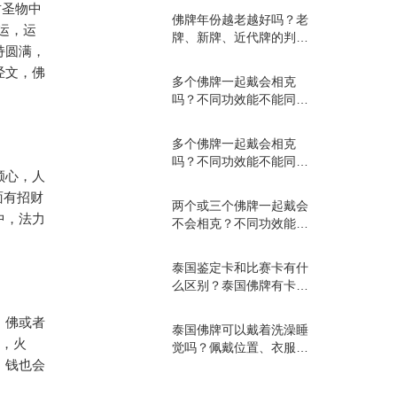
财圣物中
佛牌年份越老越好吗？老
运，运
牌、新牌、近代牌的判断
持圆满，
别只看年份
经文，佛
多个佛牌一起戴会相克
吗？不同功效能不能同时
佩戴？
多个佛牌一起戴会相克
吗？不同功效能不能同时
顺心，人
佩戴？
面有招财
两个或三个佛牌一起戴会
中，法力
不会相克？不同功效能不
能搭配？
泰国鉴定卡和比赛卡有什
么区别？泰国佛牌有卡不
等于真牌？
，佛或者
泰国佛牌可以戴着洗澡睡
盗，火
觉吗？佩戴位置、衣服内
，钱也会
外怎么放？