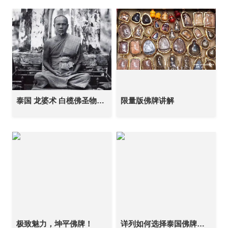
泰国 龙婆术 白榄佛圣物与神迹
限量版佛牌讲解
极致魅力，坤平佛牌！
详列如何选择泰国佛牌（上篇）