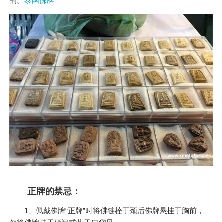
的。
泰国佛牌
正牌的禁忌：
1、佩戴佛牌“正牌”时将佛链栓于颈后佛牌悬挂于胸前，