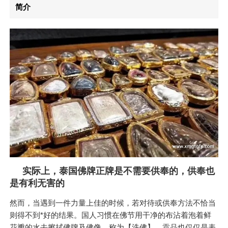
简介
实际上，泰国佛牌正牌是不需要供奉的，供奉也
是有利无害的
然而，当遇到一件力量上佳的时候，若对待或供奉方法不恰当
则得不到*好的结果。国人习惯在佛节用干净的布沾着泡着鲜
花瓣的水去擦拭佛牌及佛像，称为【洗佛】，贡品也仅仅是表