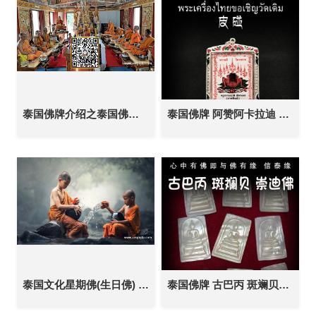
泰国佛牌介绍之泰国佛牌力量的由来
泰国佛牌 阿赞阿卡拉迪 皮碰 成愿招财 人缘桃花 赌博生意 事业办事
泰国文化星期佛(生日佛) 代表的颜色 不同的寓意
泰国佛牌 古巴丙 斑斓贝壳 崇迪佛牌 纯金外壳 天神护佑 家庭和睦 事业顺利 事事如意 招财提运 平安健康