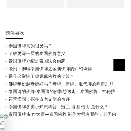
猜你喜欢
泰国佛牌真的很灵吗？
了解更深一层的泰国佛牌意义
泰国佛牌介绍之泰国法会佛牌
谈闲：聊聊泰国佛牌之金属佛牌的介绍详解
是什么影响了你佩戴佛牌的功效？
佛牌年份越老越好吗？老牌、新牌、近代牌的判断别只
看年份
泰国请的佛牌-泰国请的佛牌想送走：泰国佛牌：神秘护
身符
符管塔固：探寻古老文明的奇迹
泰国佛牌各类小知识科普：冠兰 塔固 僧衔 是什么？
泰国佛牌 制作大师—泰国佛牌 制作大师有哪些：泰国佛
牌制作大师：开启心灵之旅