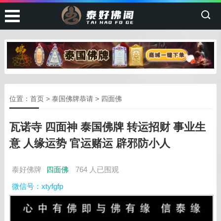
位置：
首页
>
泰国佛牌恭请
>
四面佛
瓦诺寺 四面神 泰国佛牌 转运招财 事业生
意 人缘运势 官运赌运 辟邪防小人
泰好佛牌
四面佛
764 人已围观
微信号：xtyfgfp