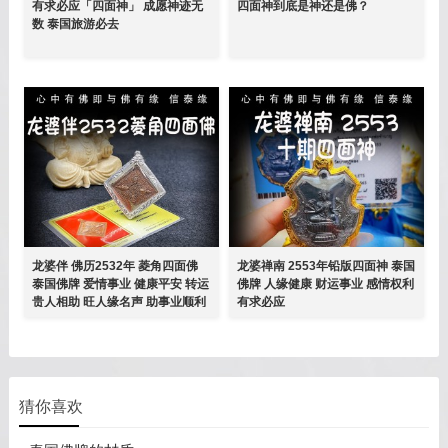
​有求必应「四面神」 成愿神迹无
四面神到底是神还是佛？
数 泰国旅游必去
龙婆伴 佛历2532年 菱角四面佛
龙婆禅南 2553年铅版四面神 泰国
泰国佛牌 爱情事业 健康平安 转运
佛牌 人缘健康 财运事业 感情权利
贵人相助 旺人缘名声 助事业顺利
有求必应
猜你喜欢