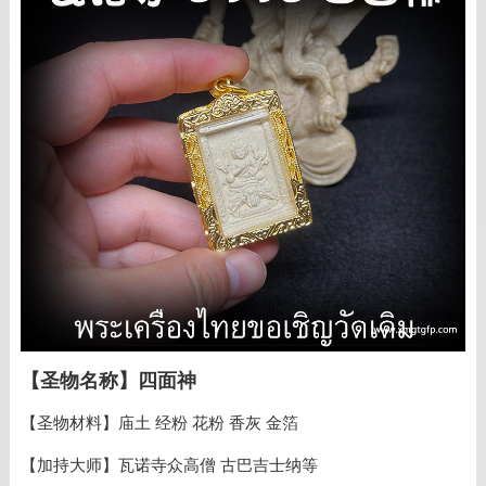
【圣物名称】四面神
【圣物材料】庙土 经粉 花粉 香灰 金箔
【加持大师】瓦诺寺众高僧 古巴吉士纳等