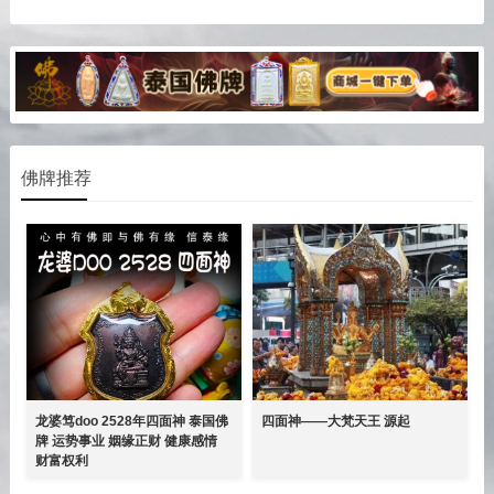
佛牌推荐
龙婆笃doo 2528年四面神 泰国佛
四面神——大梵天王 源起
牌 运势事业 姻缘正财 健康感情
财富权利