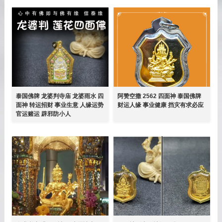
泰国佛牌 龙婆判寺庙 龙婆雨水 四
阿赞空撒 2562 四面神 泰国佛牌
面神 转运招财 事业生意 人缘运势
财运人缘 事业健康 挡灾有求必应
官运赌运 辟邪防小人