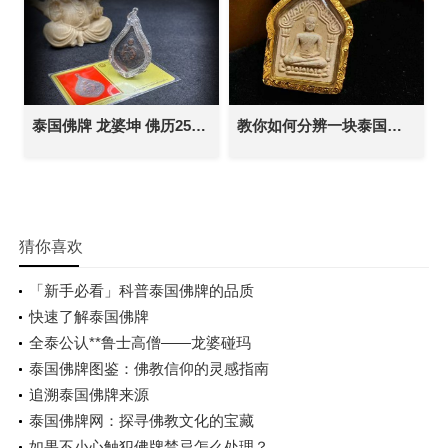
泰国佛牌 龙婆坤 佛历2536年 自身像 平安辟邪 避险挡灾 助人缘贵人缘
教你如何分辨一块泰国佛牌的真假【必看】
猜你喜欢
「新手必看」科普泰国佛牌的品质
快速了解泰国佛牌
全泰公认**鲁士高僧——龙婆碰玛
泰国佛牌图鉴：佛教信仰的灵感指南
追溯泰国佛牌来源
泰国佛牌网：探寻佛教文化的宝藏
如果不小心触犯佛牌禁忌怎么处理？