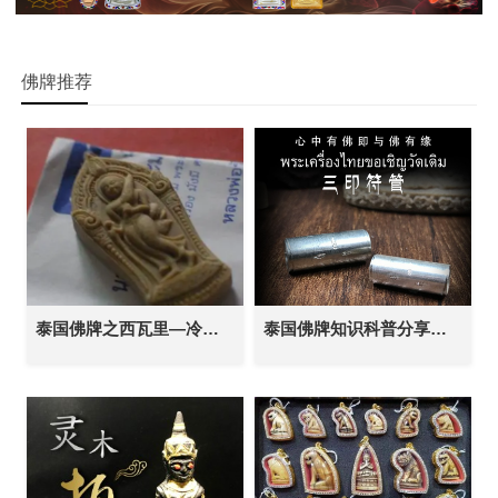
佛牌推荐
泰国佛牌之西瓦里—冷门但吸财的佛牌
泰国佛牌知识科普分享：泰国佛教重器“符管”