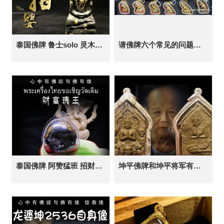
泰国佛牌 鲁士solo 灵木拍婴 招财转运 人缘姻缘 桃花魅力 财运事业 生意金融
请佛牌六个常见的问题解答！
泰国佛牌 阿赞猛班 招财成愿鬼王 成愿办事 求愿许愿 招财事业 生意投资
坤平佛牌和坤平将军有什么区别？